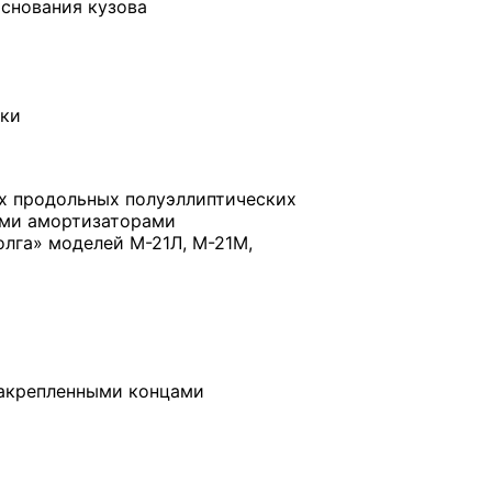
снования кузова
ски
ух продольных полуэллиптических
ими амортизаторами
олга» моделей М-21Л, М-21М,
закрепленными концами