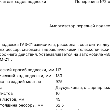
читель ходов подвески
Поперечина №2 о
Амортизатор передней подве
 подвеска ГАЗ-21 зависимая, рессорная, состоит из дв
ых рессор; снабжена гидравлическими телескопическ
ороннего действия. Устанавливается на автомобиле «В
М-21Т.
еский прогиб подвески, мм
117
ческий ход подвески, мм
133
ка на задний мост, кг
975
ра
Двухушковая, с шарнирно
листов
10
 листов, мм
45
толщина рессоры, мм
62.5