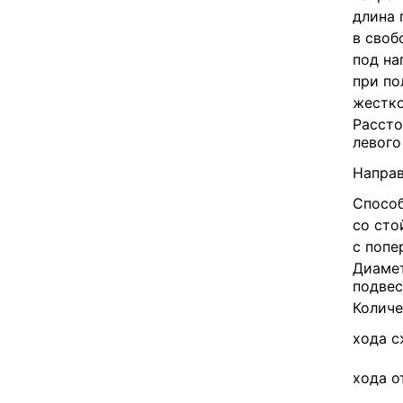
длина 
в своб
под на
при по
жестко
Рассто
левого
Напра
Способ
со сто
с попе
Диамет
подвес
Количе
хода с
хода о