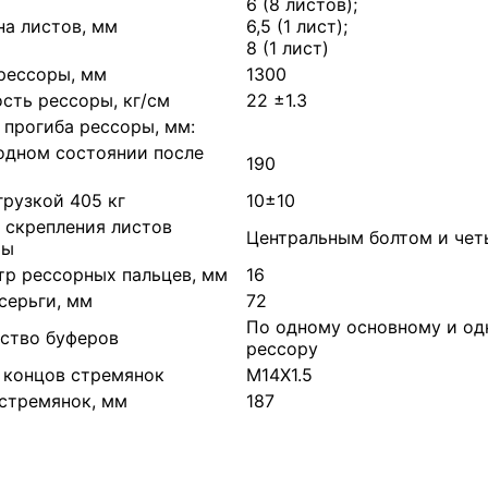
6 (8 листов);
а листов, мм
6,5 (1 лист);
8 (1 лист)
рессоры, мм
1300
сть рессоры, кг/см
22 ±1.3
 прогиба рессоры, мм:
одном состоянии после
190
и
грузкой 405 кг
10±10
 скрепления листов
Центральным болтом и че
ры
р рессорных пальцев, мм
16
серьги, мм
72
По одному основному и од
ство буферов
рессору
 концов стремянок
М14Х1.5
стремянок, мм
187