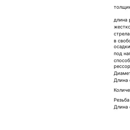
толщин
длина 
жестко
стрела
в своб
осадк
под на
способ
рессо
Диамет
Длина 
Количе
Резьба
Длина 