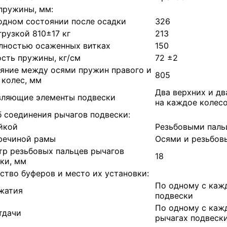
пружины, мм:
одном состоянии после осадки
326
грузкой 810±17 кг
213
лностью осаженных витках
150
сть пружины, кг/см
72 ±2
яние между осями пружин правого и
805
 колес, мм
Два верхних и дв
вляющие элементы подвески
на каждое колес
 соединения рычагов подвески:
йкой
Резьбовыми паль
речиной рамы
Осями и резьбов
р резьбовых пальцев рычагов
18
ки, мм
ство буферов и место их установки:
По одному с каж
жатия
подвески
По одному с кажд
тдачи
рычагах подвеск