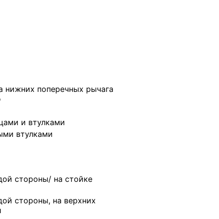
а нижних поперечных рычага
о
цами и втулками
ыми втулками
дой стороны/ на стойке
ой стороны, на верхних
и