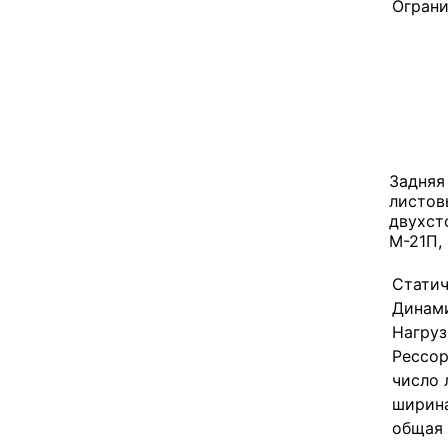
Ограни
Задняя
листов
двухст
М-21П, 
Статич
Динами
Нагруз
Рессо
число 
ширина
общая 