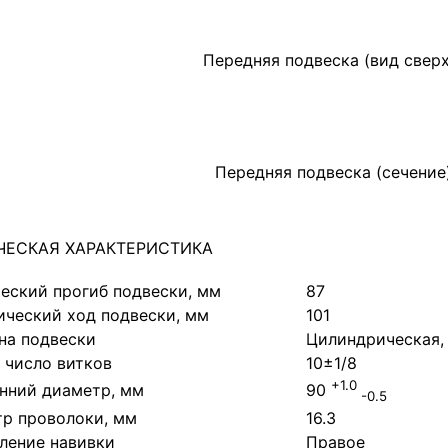
Передняя подвеска (вид сверх
Передняя подвеска (сечение
ЧЕСКАЯ ХАРАКТЕРИСТИКА
еский прогиб подвески, мм
87
ческий ход подвески, мм
101
на подвески
Цилиндрическая,
 число витков
10±1/8
+1.0
нний диаметр, мм
90
-0.5
р проволоки, мм
16.3
ление навивки
Правое