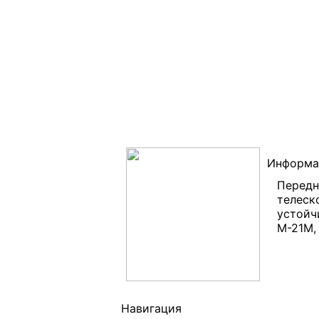
Информац
Передн
телеск
устойч
М-21М, 
Навигация