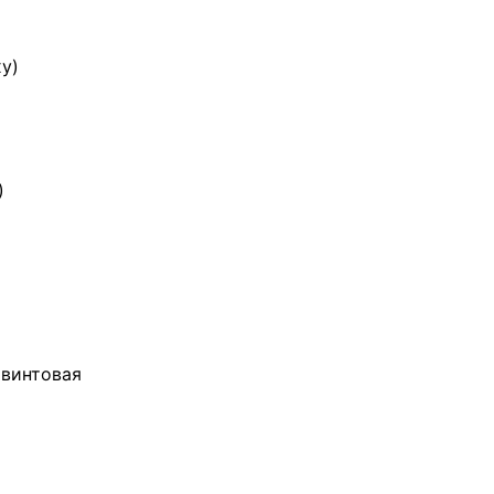
у)
)
 винтовая