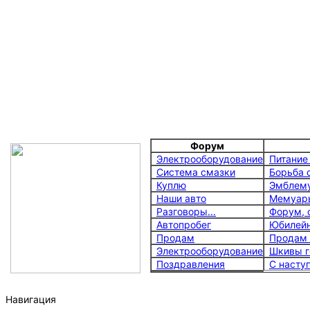
Форум
Электрооборудование
Питание
Система смазки
Борьба 
Куплю
Эмблему 
Наши авто
Мемуар
Разговоры...
Форум, 
Автопробег
Юбилейны
Продам
Продам 
Электрооборудование
Шкивы ге
Поздравления
С насту
Навигация